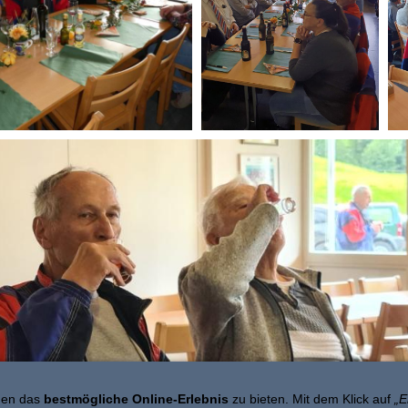
nen das
bestmögliche Online-Erlebnis
zu bieten. Mit dem Klick auf
„E