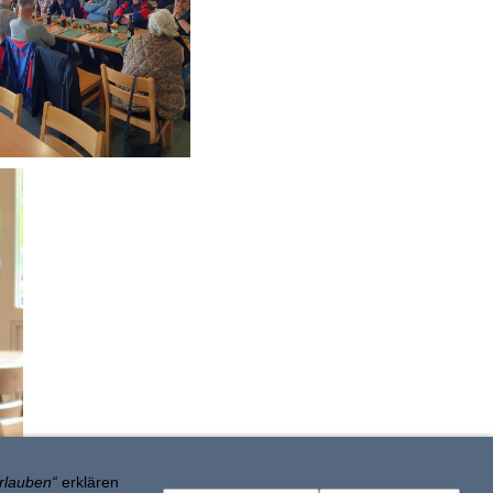
rlauben“
erklären