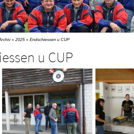
Archiv
»
2025
»
Endschiessen u CUP
iessen u CUP