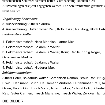
verschiedenen Schiessen verdient hatten. Coronabedingt konnten diese
Auszeichnungen erst jetzt abgegeben werden. Die Schützenfamilie gratuliert a
recht herzlich.
Vö
gelinsegg Schiessen
:
3. Auszeichnung: Altherr Sandra
4. Auszeichnung: Hüttenmoser Paul, Kolb Oskar, Näf Jörg, Ulrich Pete
Feldmeisterschaften
:
1. Feldmeisterschaft: Hess Matthias, Lanter Nico
2. Feldmeisterschaft: Baldamus Walter
3. Feldmeisterschaft: Baldamus Walter, König Cécile, König Roger,
Osterwalder Markus
4. Feldmeisterschaft: Baldamus Walter
4. Feldmeisterschaft: Niederer Max
Jubilä
umsmedaillen:
Altherr Peter, Baldamus Walter, Camenisch Roman, Braun Rolf, Brug
Erwin , Hanimann Bruno, Hausamann Andreas, Hüttenmoser Paul, K
Oskar, Knoch Grit, Knoch Mario, Rusch Lukas, Schmid Fritz, Schudel
Reto, Suter Carmen, Tresch Marianne, Tresch Walter, Zwicker Hampi
DIE BILDER