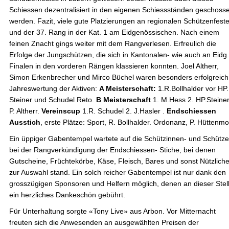
Schiessen dezentralisiert in den eigenen Schiessständen geschoss
werden. Fazit, viele gute Platzierungen an regionalen Schützenfest
und der 37. Rang in der Kat. 1 am Eidgenössischen. Nach einem
feinen Znacht gings weiter mit dem Rangverlesen. Erfreulich die
Erfolge der Jungschützen, die sich in Kantonalen- wie auch an Eidg.
Finalen in den vorderen Rängen klassieren konnten. Joel Altherr,
Simon Erkenbrecher und Mirco Büchel waren besonders erfolgreich
Jahreswertung der Aktiven:
A Meisterschaft
:
1.R.Bollhalder vor HP.
Steiner und Schudel Reto.
B Meisterschaft
1. M.Hess 2. HP.Steiner
P. Altherr.
Vereinscup
1.R. Schudel 2. J.Hasler .
Endschiessen
Ausstich
, erste Plätze: Sport, R. Bollhalder. Ordonanz, P. Hüttenm
Ein üppiger Gabentempel wartete auf die Schützinnen- und Schütz
bei der Rangverkündigung der Endschiessen- Stiche, bei denen
Gutscheine, Früchtekörbe, Käse, Fleisch, Bares und sonst Nützlich
zur Auswahl stand. Ein solch reicher Gabentempel ist nur dank den
grosszügigen Sponsoren und Helfern möglich, denen an dieser Stel
ein herzliches Dankeschön gebührt.
Für Unterhaltung sorgte «Tony Live» aus Arbon. Vor Mitternacht
freuten sich die Anwesenden an ausgewählten Preisen der